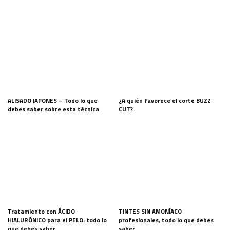
ALISADO JAPONES – Todo lo que
¿A quién favorece el corte BUZZ
debes saber sobre esta técnica
CUT?
Tratamiento con ÁCIDO
TINTES SIN AMONÍACO
HIALURÓNICO para el PELO: todo lo
profesionales, todo lo que debes
que debes saber
saber