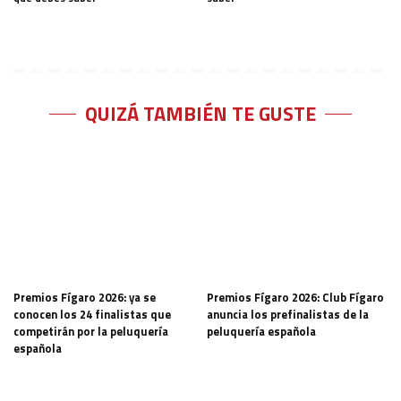
QUIZÁ TAMBIÉN TE GUSTE
Premios Fígaro 2026: ya se
Premios Fígaro 2026: Club Fígaro
conocen los 24 finalistas que
anuncia los prefinalistas de la
competirán por la peluquería
peluquería española
española