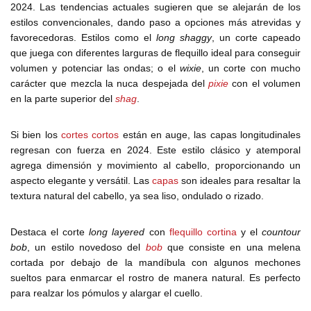
2024. Las tendencias actuales sugieren que se alejarán de los
estilos convencionales, dando paso a opciones más atrevidas y
favorecedoras. Estilos como el
long shaggy
, un corte capeado
que juega con diferentes larguras de flequillo ideal para conseguir
volumen y potenciar las ondas; o el
wixie
, un corte con mucho
carácter que mezcla la nuca despejada del
pixie
con el volumen
en la parte superior del
shag
.
Si bien los
cortes cortos
están en auge, las capas longitudinales
regresan con fuerza en 2024. Este estilo clásico y atemporal
agrega dimensión y movimiento al cabello, proporcionando un
aspecto elegante y versátil. Las
capas
son ideales para resaltar la
textura natural del cabello, ya sea liso, ondulado o rizado.
Destaca el corte
long layered
con
flequillo cortina
y el
countour
bob
, un estilo novedoso del
bob
que consiste en una melena
cortada por debajo de la mandíbula con algunos mechones
sueltos para enmarcar el rostro de manera natural. Es perfecto
para realzar los pómulos y alargar el cuello.