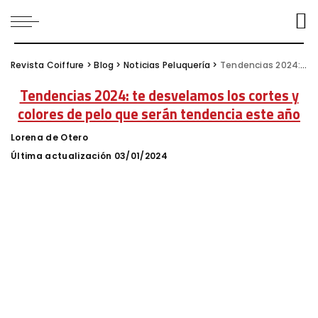
Revista Coiffure
>
Blog
>
Noticias Peluquería
>
Tendencias 2024: te desvelamos los cortes y colores de pelo que serán tendencia este año
Tendencias 2024: te desvelamos los cortes y
colores de pelo que serán tendencia este año
Lorena de Otero
Posted
by
Última actualización 03/01/2024