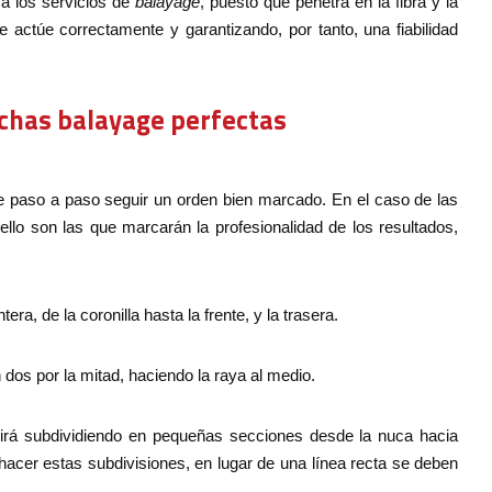
a los servicios de
balayage
, puesto que penetra en la fibra y la
e actúe correctamente y garantizando, por tanto, una fiabilidad
echas balayage perfectas
age paso a paso seguir un orden bien marcado. En el caso de las
bello son las que marcarán la profesionalidad de los resultados,
ntera, de la coronilla hasta la frente, y la trasera.
n dos por la mitad, haciendo la raya al medio.
 irá subdividiendo en pequeñas secciones desde la nuca hacia
hacer estas subdivisiones, en lugar de una línea recta se deben