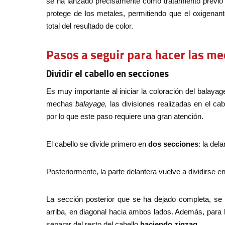
se ha lanzado precisamente como tratamiento previo 
protege de los metales, permitiendo que el oxigenant
total del resultado de color.
Pasos a seguir para hacer las m
Dividir el cabello en secciones
Es muy importante al iniciar la coloración del balay
mechas
balayage,
las divisiones realizadas en el ca
por lo que este paso requiere una gran atención.
El cabello se divide primero en
dos secciones
: la dela
Posteriormente, la parte delantera vuelve a dividirse e
La sección posterior que se ha dejado completa, se
arriba, en diagonal hacia ambos lados. Además, para 
separar del resto del cabello
haciendo zigzag.