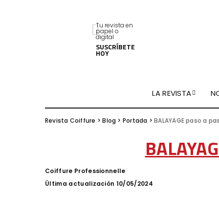
Tu revista en
papel o
digital
SUSCRÍBETE
HOY
LA REVISTA
N
Revista Coiffure
>
Blog
>
Portada
>
BALAYAGE paso a pa
BALAYAGE
Coiffure Professionnelle
Posted
by
Última actualización 10/05/2024