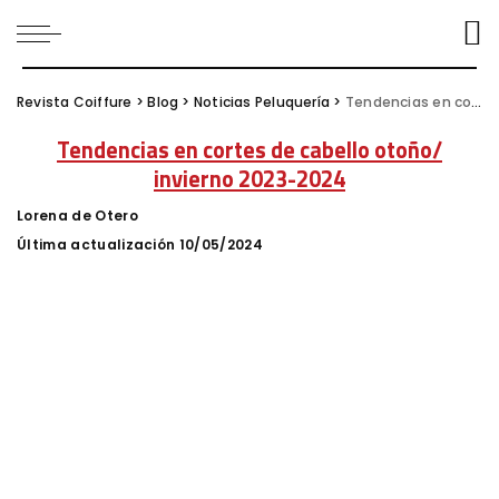
Revista Coiffure
>
Blog
>
Noticias Peluquería
>
Tendencias en cortes de cabello otoño/ invierno 2023-2024
Tendencias en cortes de cabello otoño/
invierno 2023-2024
Lorena de Otero
Posted
by
Última actualización 10/05/2024