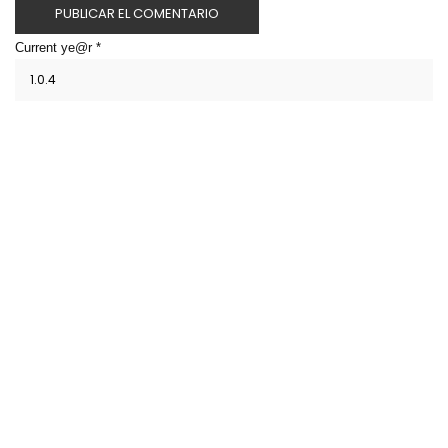
Current ye@r
*