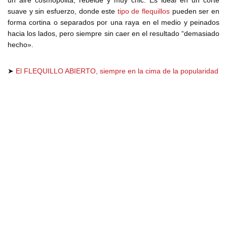
un aire cosmopolita, rebelde y muy chic. Es ideal en un corte
suave y sin esfuerzo, donde este
tipo de flequillos
pueden ser en
forma cortina o separados por una raya en el medio y peinados
hacia los lados, pero siempre sin caer en el resultado “demasiado
hecho».
➤
El FLEQUILLO ABIERTO, siempre en la cima de la popularidad