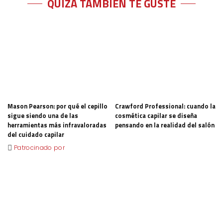
QUIZÁ TAMBIÉN TE GUSTE
Mason Pearson: por qué el cepillo
Crawford Professional: cuando la
sigue siendo una de las
cosmética capilar se diseña
herramientas más infravaloradas
pensando en la realidad del salón
del cuidado capilar
Patrocinado por