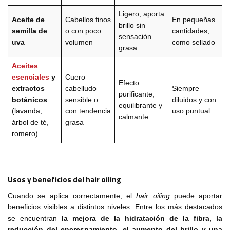
Ligero, aporta
Aceite de
Cabellos finos
En pequeñas
brillo sin
semilla de
o con poco
cantidades,
sensación
uva
volumen
como sellado
grasa
Aceites
esenciales
y
Cuero
Efecto
extractos
cabelludo
Siempre
purificante,
botánicos
sensible o
diluidos y con
equilibrante y
(lavanda,
con tendencia
uso puntual
calmante
árbol de té,
grasa
romero)
Usos y beneficios del hair oiling
Cuando se aplica correctamente, el
hair oiling
puede aportar
beneficios visibles a distintos niveles. Entre los más destacados
se encuentran
la mejora de la hidratación de la fibra, la
reducción del encrespamiento, el aumento del brillo y una