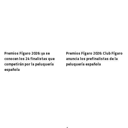
Premios Fígaro 2026: ya se
Premios Fígaro 2026: Club Fígaro
conocen los 24 finalistas que
anuncia los prefinalistas de la
competirán por la peluquería
peluquería española
española