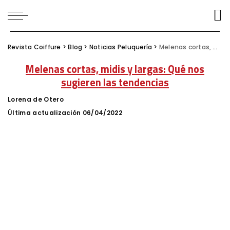
Revista Coiffure
>
Blog
>
Noticias Peluquería
>
Melenas cortas, midis y largas: Qué nos sugieren las tendencias
Melenas cortas, midis y largas: Qué nos
sugieren las tendencias
Lorena de Otero
Posted
by
Última actualización 06/04/2022