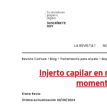
Tu revista en
papel o
digital
SUSCRÍBETE
HOY
LA REVISTA
N
Revista Coiffure
>
Blog
>
Tratamiento para el pelo
>
Alo
Injerto capilar en
moment
Elena Recio
Posted
by
Última actualización 02/09/2024