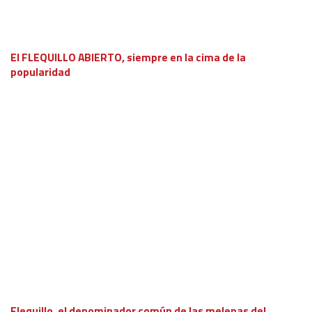
El FLEQUILLO ABIERTO, siempre en la cima de la
popularidad
Flequillo, el denominador común de las melenas del