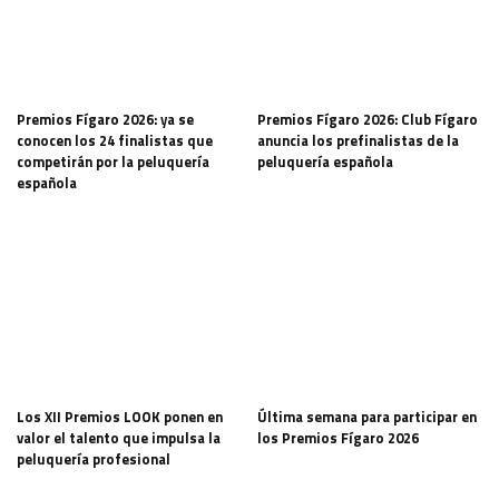
Premios Fígaro 2026: ya se
Premios Fígaro 2026: Club Fígaro
conocen los 24 finalistas que
anuncia los prefinalistas de la
competirán por la peluquería
peluquería española
española
Los XII Premios LOOK ponen en
Última semana para participar en
valor el talento que impulsa la
los Premios Fígaro 2026
peluquería profesional