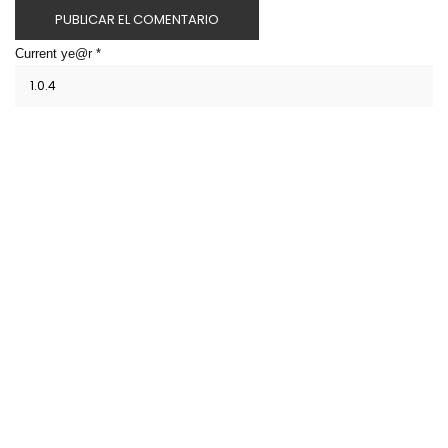
Current ye@r
*