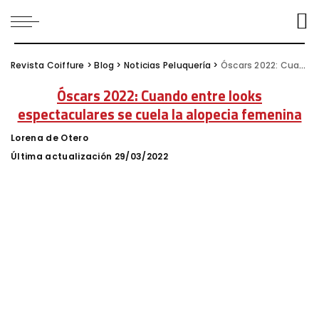
Revista Coiffure
>
Blog
>
Noticias Peluquería
>
Óscars 2022: Cuando entre looks espectaculares se cuela la alopecia femenina
Óscars 2022: Cuando entre looks
espectaculares se cuela la alopecia femenina
Lorena de Otero
Posted
by
Última actualización 29/03/2022