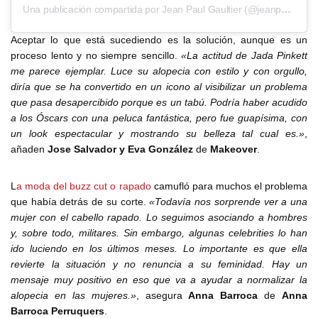
Una publicación compartida por Jean Paul Gaultier (@jeanpaulgaultier)
Aceptar lo que está sucediendo es la solución, aunque es un
proceso lento y no siempre sencillo.
«La actitud de Jada Pinkett
me parece ejemplar. Luce su alopecia con estilo y con orgullo,
diría que se ha convertido en un icono al visibilizar un problema
que pasa desapercibido porque es un tabú. Podría haber acudido
a los Óscars con una peluca fantástica, pero fue guapísima, con
un look espectacular y mostrando su belleza tal cual es.»
,
añaden
Jose Salvador y Eva González
de
Makeover
.
L
a moda del buzz cut o rapado
camufló para muchos el problema
que había detrás de su corte.
«Todavía nos sorprende ver a una
mujer con el cabello rapado. Lo seguimos asociando a hombres
y, sobre todo, militares. Sin embargo, algunas celebrities lo han
ido luciendo en los últimos meses. Lo importante es que ella
revierte la situación y no renuncia a su feminidad. Hay un
mensaje muy positivo en eso que va a ayudar a normalizar la
alopecia en las mujeres.»
, asegura
Anna Barroca
de
Anna
Barroca Perruquers
.