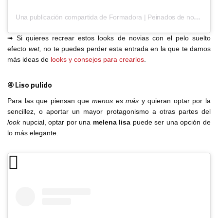
Una publicación compartida de Formadora | Peinados de novia (@yaizalopez.novias)
➟ Si quieres recrear estos looks de novias con el pelo suelto
efecto
wet,
no te puedes perder esta entrada en la que te damos
más ideas de
looks y consejos para crearlos
.
④ Liso pulido
Para las que piensan que
menos es más
y quieran optar por la
sencillez, o aportar un mayor protagonismo a otras partes del
look
nupcial, optar por una
melena lisa
puede ser una opción de
lo más elegante.