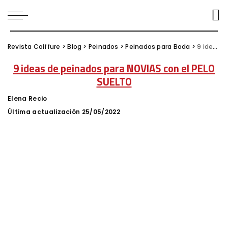
Revista Coiffure
>
Blog
>
Peinados
>
Peinados para Boda
>
9 ideas de peinados para NOVIAS con el PELO SUELTO
9 ideas de peinados para NOVIAS con el PELO
SUELTO
Elena Recio
Posted
by
Última actualización 25/05/2022