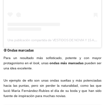
Una publicación compartida de VESTIDOS DE NOVIA Y 15 AÑOS (@sofipereda)
② Ondas marcadas
Para un resultado más sofisticado, potente y con mayor
protagonismo en el
look,
unas
ondas más marcadas
pueden ser
una idea excelente.
Un ejemplo de ello son unas ondas sueltas y más potenciadas
hacia las puntas, pero sin perder la naturalidad, como las que
lució María Fernández-Rubíes el día de su boda y que han sido
fuente de inspiración para muchas novias.