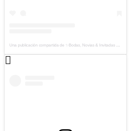
Una publicación compartida de ✨Bodas, Novias & Invitadas ✨ (@ynosfuimosdeboda)