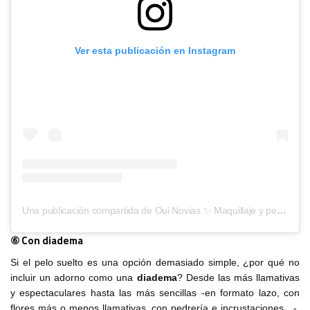
Ver esta publicación en Instagram
Una publicación compartida de Oui Novias ✨ Maquillaje y peluqueria para novias (@oui_novias)
⑥ Con diadema
Si el pelo suelto es una opción demasiado simple, ¿por qué no
incluir un adorno como una
diadema
? Desde las más llamativas
y espectaculares hasta las más sencillas -en formato lazo, con
flores más o menos llamativas, con pedrería e incrustaciones…-,