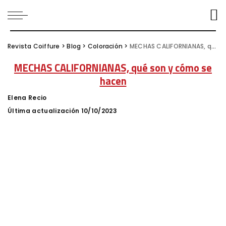
Revista Coiffure
>
Blog
>
Coloración
>
MECHAS CALIFORNIANAS, qué son y cómo se hacen
MECHAS CALIFORNIANAS, qué son y cómo se
hacen
Elena Recio
Posted
by
Última actualización 10/10/2023