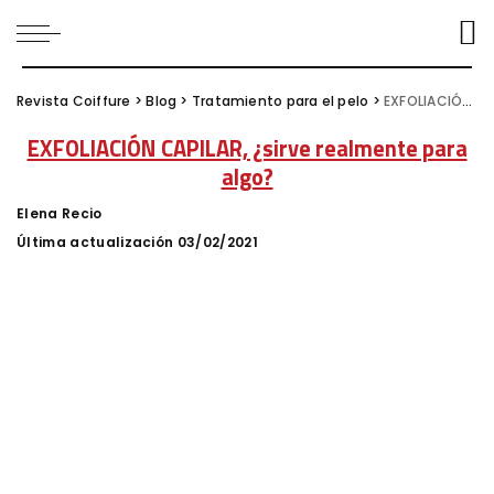
Revista Coiffure
>
Blog
>
Tratamiento para el pelo
>
EXFOLIACIÓN CAPILAR, ¿sirve realmente para algo?
EXFOLIACIÓN CAPILAR, ¿sirve realmente para
algo?
Elena Recio
Posted
by
Última actualización 03/02/2021