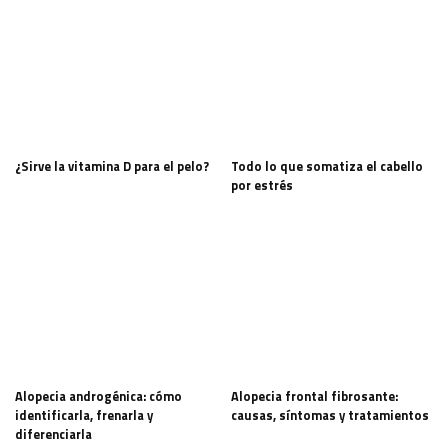
¿Sirve la vitamina D para el pelo?
Todo lo que somatiza el cabello
por estrés
Alopecia androgénica: cómo
Alopecia frontal fibrosante:
identificarla, frenarla y
causas, síntomas y tratamientos
diferenciarla