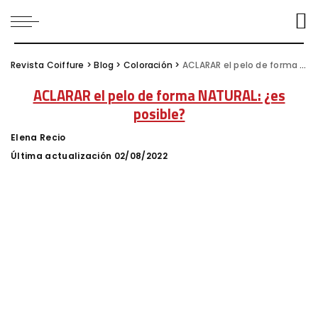
Revista Coiffure
>
Blog
>
Coloración
>
ACLARAR el pelo de forma NATURAL: ¿es posible?
ACLARAR el pelo de forma NATURAL: ¿es
posible?
Elena Recio
Posted
by
Última actualización 02/08/2022