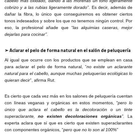
cabello más oxidado, dando a las morenas un tono ligeramente
cobrizo y a las rubias ligeramente dorado”
. Es decir, además de
dañar la fibra, lo único que conseguiremos es obtener ciertos
tonos indeseados y sobre los que no tenemos ningún control. Por
eso, la profesional añade que
“las alquimias caseras, mejor
dejarlas para cocinar”.
➢ Aclarar el pelo de forma natural en el salón de peluquería
Al igual que ocurre con los productos que se emplean en casa
para aclarar el pelo de forma natural, “
no existe un aclarante
natural para el cabello, aunque muchas peluquerías ecológicas lo
quieran decir
”, afirma Rut.
Es cierto que cada vez más en los salones de peluquería cuentan
con líneas veganas y orgánicas en estos momentos,
“pero lo
único que aclara el cabello es la decoloración o un tinte
superaclarante,
no existen decoloraciones orgánicas
”.
La
experta aclara que sí que es cierto que existen superaclarantes
con componentes orgánicos, “
pero que no lo son al 100%”