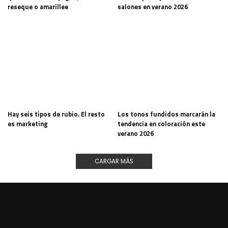
reseque o amarillee
salones en verano 2026
Hay seis tipos de rubio. El resto
Los tonos fundidos marcarán la
es marketing
tendencia en coloración este
verano 2026
CARGAR MÁS