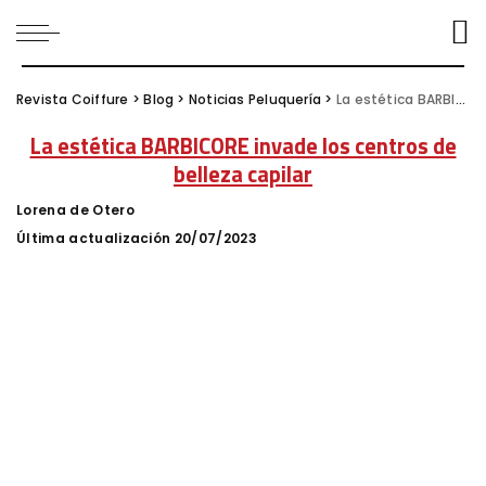
Revista Coiffure
>
Blog
>
Noticias Peluquería
>
La estética BARBICORE invade los centros de belleza capilar
La estética BARBICORE invade los centros de
belleza capilar
Lorena de Otero
Posted
by
Última actualización 20/07/2023