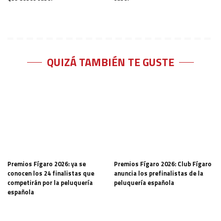
QUIZÁ TAMBIÉN TE GUSTE
Premios Fígaro 2026: ya se
Premios Fígaro 2026: Club Fígaro
conocen los 24 finalistas que
anuncia los prefinalistas de la
competirán por la peluquería
peluquería española
española