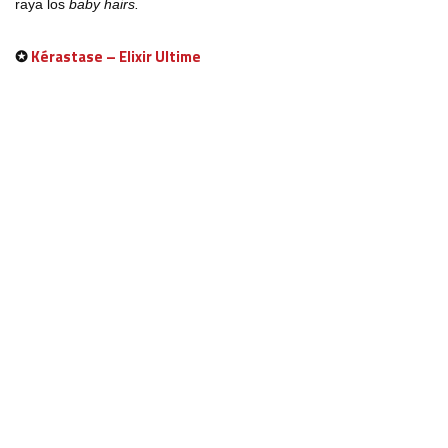
raya los
baby hairs.
✪
Kérastase – Elixir Ultime