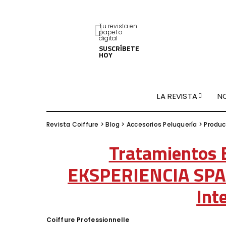
Tu revista en
papel o
digital
SUSCRÍBETE
HOY
LA REVISTA
N
Revista Coiffure
>
Blog
>
Accesorios Peluquería
>
Produc
Tratamientos
EKSPERIENCIA SPA e
Int
Coiffure Professionnelle
Posted