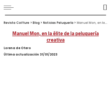
Revista Coiffure
>
Blog
>
Noticias Peluquería
>
Manuel Mon, en la élite de la peluquería creativa
Manuel Mon, en la élite de la peluquería
creativa
Lorena de Otero
Posted
by
Última actualización 31/01/2023