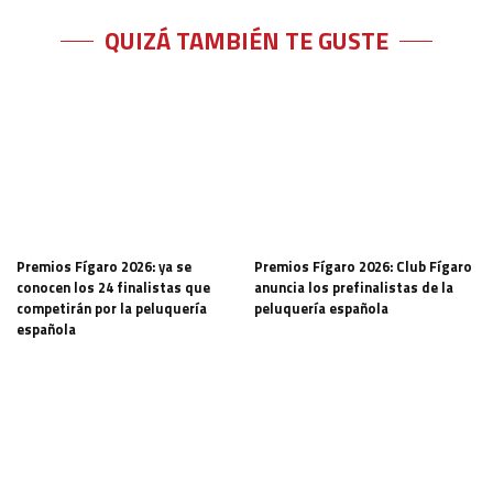
QUIZÁ TAMBIÉN TE GUSTE
Premios Fígaro 2026: ya se
Premios Fígaro 2026: Club Fígaro
conocen los 24 finalistas que
anuncia los prefinalistas de la
competirán por la peluquería
peluquería española
española