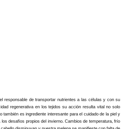
l responsable de transportar nutrientes a las células y con su
idad regenerativa en los tejidos su acción resulta vital no solo
 también es ingrediente interesante para el cuidado de la piel y
 los desafíos propios del invierno. Cambios de temperatura, frío
 cabello disminuyan y nuestra melena se manifieste con falta de