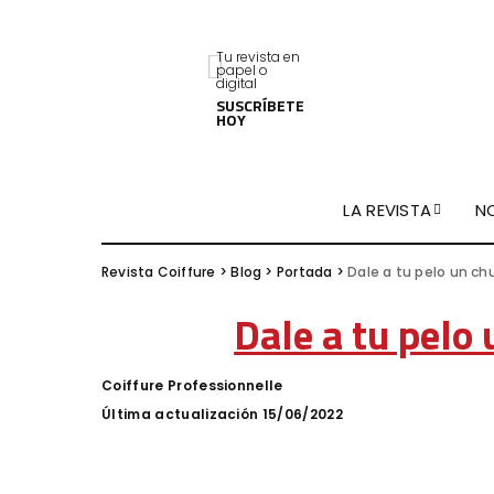
Tu revista en
papel o
digital
SUSCRÍBETE
HOY
LA REVISTA
N
Revista Coiffure
>
Blog
>
Portada
>
Dale a tu pelo un ch
Dale a tu pelo 
Coiffure Professionnelle
Posted
by
Última actualización 15/06/2022