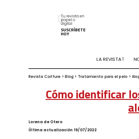
Tu revista en
papel o
digital
SUSCRÍBETE
HOY
LA REVISTA
N
Revista Coiffure
>
Blog
>
Tratamiento para el pelo
>
Alo
Cómo identificar l
al
Lorena de Otero
Posted
by
Última actualización 19/07/2022