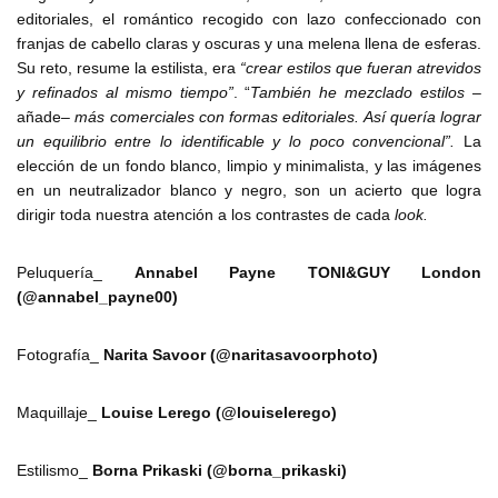
editoriales, el romántico recogido con lazo confeccionado con
franjas de cabello claras y oscuras y una melena llena de esferas.
Su reto, resume la estilista, era
“crear estilos que fueran atrevidos
y refinados al mismo tiempo”
. “
También he mezclado estilos
–
añade–
más comerciales con formas editoriales. Así quería lograr
un equilibrio entre lo identificable y lo poco convencional”.
La
elección de un fondo blanco, limpio y minimalista, y las imágenes
en un neutralizador blanco y negro, son un acierto que logra
dirigir toda nuestra atención a los contrastes de cada
look.
Peluquería_
Annabel Payne TONI&GUY London
(@annabel_payne00)
Fotografía_
Narita Savoor (@naritasavoorphoto)
Maquillaje_
Louise Lerego (@louiselerego)
Estilismo_
Borna Prikaski (@borna_prikaski)