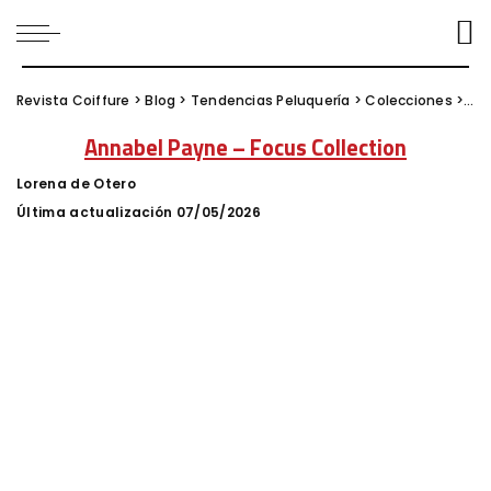
Revista Coiffure
>
Blog
>
Tendencias Peluquería
>
Colecciones
>
Ann
Annabel Payne – Focus Collection
Lorena de Otero
Posted
by
Última actualización 07/05/2026