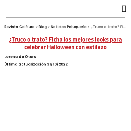
Revista Coiffure
>
Blog
>
Noticias Peluquería
>
¿Truco o trato? Ficha los mejores looks para celebrar Halloween con estilazo
¿Truco o trato? Ficha los mejores looks para
celebrar Halloween con estilazo
Lorena de Otero
Posted
by
Última actualización 31/10/2022