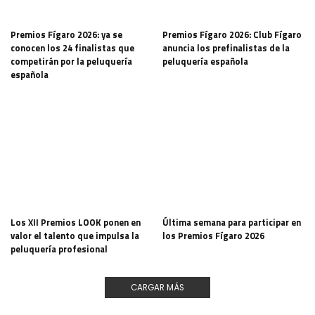
Premios Fígaro 2026: ya se
Premios Fígaro 2026: Club Fígaro
conocen los 24 finalistas que
anuncia los prefinalistas de la
competirán por la peluquería
peluquería española
española
Los XII Premios LOOK ponen en
Última semana para participar en
valor el talento que impulsa la
los Premios Fígaro 2026
peluquería profesional
CARGAR MÁS