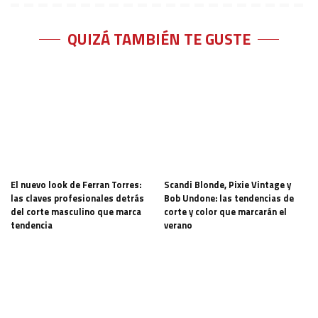
QUIZÁ TAMBIÉN TE GUSTE
El nuevo look de Ferran Torres:
Scandi Blonde, Pixie Vintage y
las claves profesionales detrás
Bob Undone: las tendencias de
del corte masculino que marca
corte y color que marcarán el
tendencia
verano