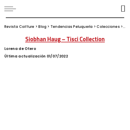
Revista Coiffure
>
Blog
>
Tendencias Peluquería
>
Colecciones
>
Sio
Siobhan Haug – Tisci Collection
Lorena de Otero
Posted
by
Última actualización 01/07/2022