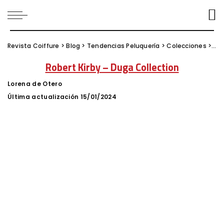
Revista Coiffure
>
Blog
>
Tendencias Peluquería
>
Colecciones
>
Rob
Robert Kirby – Duga Collection
Lorena de Otero
Posted
by
Última actualización 15/01/2024