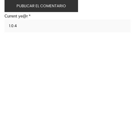
Current ye@r
*