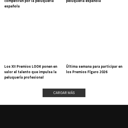
competirán por la peluquería
peluquería española
española
Los XII Premios LOOK ponen en
Última semana para participar en
valor el talento que impulsa la
los Premios Fígaro 2026
peluquería profesional
CARGAR MÁS