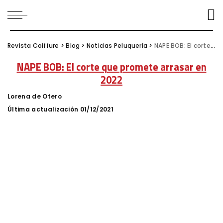
Revista Coiffure
>
Blog
>
Noticias Peluquería
>
NAPE BOB: El corte que promete arrasar en 2022
NAPE BOB: El corte que promete arrasar en
2022
Lorena de Otero
Posted
by
Última actualización 01/12/2021