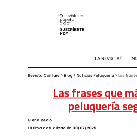
Tu revista en
papel o
digital
SUSCRÍBETE
HOY
LA REVISTA
N
Revista Coiffure
>
Blog
>
Noticias Peluquería
>
Las frase
Las frases que m
peluquería se
Elena Recio
Posted
by
Última actualización 30/07/2025