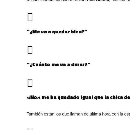
“¿Me va a quedar bien?”
“¿Cuánto me va a durar?”
«No» me ha quedado igual que la chica de
También están los que llaman de última hora con la esp