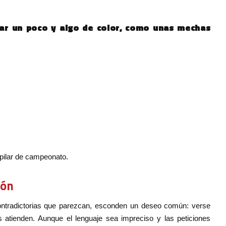
tar un poco y algo de color, como unas mechas
pilar de campeonato.
ión
 contradictorias que parezcan, esconden un deseo común: verse
s atienden. Aunque el lenguaje sea impreciso y las peticiones