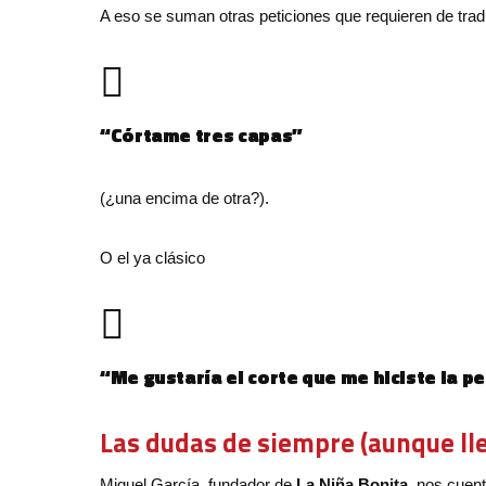
A eso se suman otras peticiones que requieren de tra
“Córtame tres capas”
(¿una encima de otra?).
O el ya clásico
“Me gustaría el corte que me hiciste la p
Las dudas de siempre (aunque ll
Miguel García, fundador de
La Niña Bonita
, nos cuen