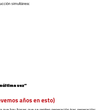
ducción simultánea:
enúltima vez”
evemos años en esto)
ta que hay frases que se repiten generación tras generación: