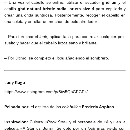
– Una vez el cabello se enfríe, utilizar el secador
ghd air
y el
cepillo
ghd natural bristle radial brush size 4
para cepillarlo y
crear una onda suntuosa. Posteriormente, recoger el cabello en
una coleta y enrollar un mechón de pelo alrededor.
– Para terminar el
look,
aplicar laca para controlar cualquier pelo
suelto y hacer que el cabello luzca sano y brillante.
– Por último, se completó el
look
añadiendo el sombrero.
Lady Gaga
https://www.instagram.com/p/Btw5QpGFGFz/
Peinada por:
el estilista de las
celebrities
Frederic Aspiras.
Inspiración:
Cultura
«Rock Star»
y el personaje de «Ally» en la
película «A Star us Born». Se optó por un
look
más vivido con