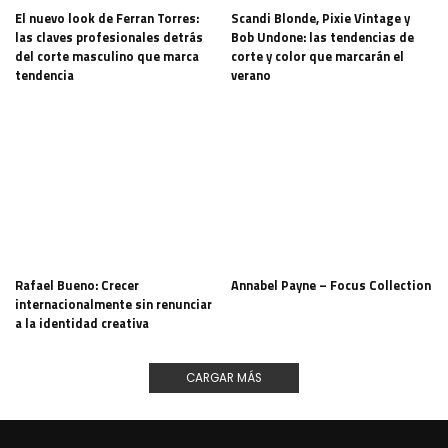
El nuevo look de Ferran Torres:
Scandi Blonde, Pixie Vintage y
las claves profesionales detrás
Bob Undone: las tendencias de
del corte masculino que marca
corte y color que marcarán el
tendencia
verano
Rafael Bueno: Crecer
Annabel Payne – Focus Collection
internacionalmente sin renunciar
a la identidad creativa
CARGAR MÁS