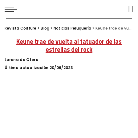
Revista Coiffure
>
Blog
>
Noticias Peluquería
>
Keune trae de vuelta al tatuador de las estrellas del rock
Keune trae de vuelta al tatuador de las
estrellas del rock
Lorena de Otero
Posted
by
Última actualización 20/06/2023