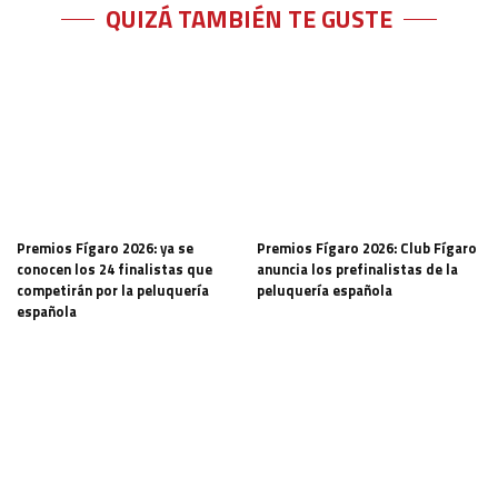
QUIZÁ TAMBIÉN TE GUSTE
Premios Fígaro 2026: ya se
Premios Fígaro 2026: Club Fígaro
conocen los 24 finalistas que
anuncia los prefinalistas de la
competirán por la peluquería
peluquería española
española