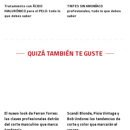
Tratamiento con ÁCIDO
TINTES SIN AMONÍACO
HIALURÓNICO para el PELO: todo lo
profesionales, todo lo que debes
que debes saber
saber
QUIZÁ TAMBIÉN TE GUSTE
El nuevo look de Ferran Torres:
Scandi Blonde, Pixie Vintage y
las claves profesionales detrás
Bob Undone: las tendencias de
del corte masculino que marca
corte y color que marcarán el
tendencia
verano