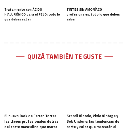
Tratamiento con ÁCIDO
TINTES SIN AMONÍACO
HIALURÓNICO para el PELO: todo lo
profesionales, todo lo que debes
que debes saber
saber
QUIZÁ TAMBIÉN TE GUSTE
El nuevo look de Ferran Torres:
Scandi Blonde, Pixie Vintage y
las claves profesionales detrás
Bob Undone: las tendencias de
del corte masculino que marca
corte y color que marcarán el