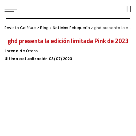
Revista Coiffure
>
Blog
>
Noticias Peluquería
>
ghd presenta la edición limitada Pink de 2023
ghd presenta la edición limitada Pink de 2023
Lorena de Otero
Posted
by
Última actualización 03/07/2023