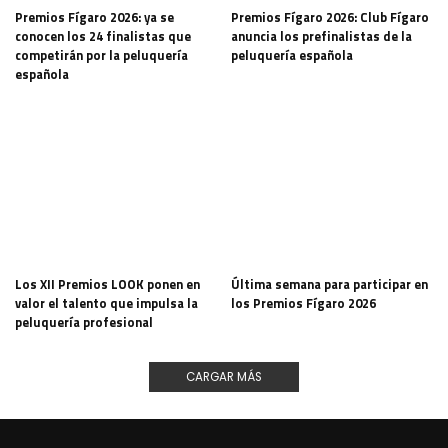
Premios Fígaro 2026: ya se
Premios Fígaro 2026: Club Fígaro
conocen los 24 finalistas que
anuncia los prefinalistas de la
competirán por la peluquería
peluquería española
española
Los XII Premios LOOK ponen en
Última semana para participar en
valor el talento que impulsa la
los Premios Fígaro 2026
peluquería profesional
CARGAR MÁS