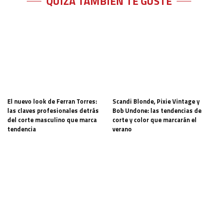
QUIZÁ TAMBIÉN TE GUSTE
El nuevo look de Ferran Torres:
Scandi Blonde, Pixie Vintage y
las claves profesionales detrás
Bob Undone: las tendencias de
del corte masculino que marca
corte y color que marcarán el
tendencia
verano