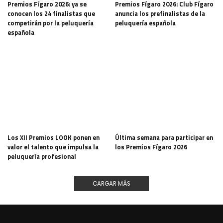
Premios Fígaro 2026: ya se
Premios Fígaro 2026: Club Fígaro
conocen los 24 finalistas que
anuncia los prefinalistas de la
competirán por la peluquería
peluquería española
española
Los XII Premios LOOK ponen en
Última semana para participar en
valor el talento que impulsa la
los Premios Fígaro 2026
peluquería profesional
CARGAR MÁS