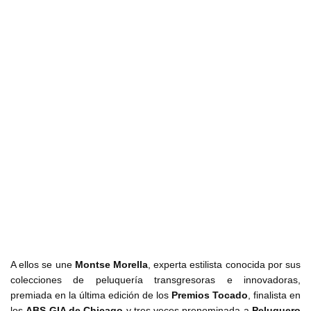
A ellos se une
Montse Morella
, experta estilista conocida por sus
colecciones de peluquería transgresoras e innovadoras,
premiada en la última edición de los
Premios Tocado
, finalista en
los
ABS GIA de Chicago
y tres veces prenominada a
Peluquero