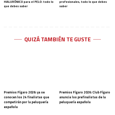
HIALURÓNICO para el PELO: todo lo
profesionales, todo lo que debes
que debes saber
saber
QUIZÁ TAMBIÉN TE GUSTE
Premios Fígaro 2026: ya se
Premios Fígaro 2026: Club Fígaro
conocen los 24 finalistas que
anuncia los prefinalistas de la
competirán por la peluquería
peluquería española
española