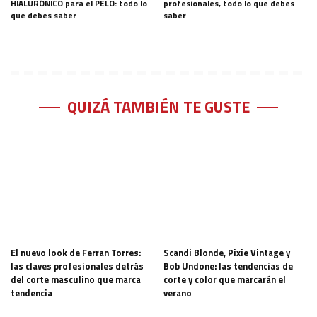
HIALURÓNICO para el PELO: todo lo
profesionales, todo lo que debes
que debes saber
saber
QUIZÁ TAMBIÉN TE GUSTE
El nuevo look de Ferran Torres:
Scandi Blonde, Pixie Vintage y
las claves profesionales detrás
Bob Undone: las tendencias de
del corte masculino que marca
corte y color que marcarán el
tendencia
verano