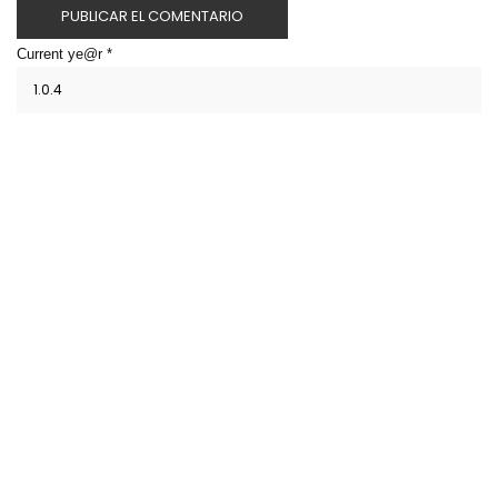
Current ye@r
*