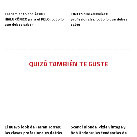
Tratamiento con ÁCIDO
TINTES SIN AMONÍACO
HIALURÓNICO para el PELO: todo lo
profesionales, todo lo que debes
que debes saber
saber
QUIZÁ TAMBIÉN TE GUSTE
El nuevo look de Ferran Torres:
Scandi Blonde, Pixie Vintage y
las claves profesionales detrás
Bob Undone: las tendencias de