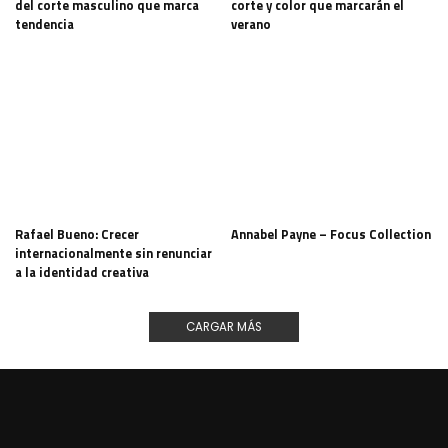
del corte masculino que marca
corte y color que marcarán el
tendencia
verano
Rafael Bueno: Crecer
Annabel Payne – Focus Collection
internacionalmente sin renunciar
a la identidad creativa
CARGAR MÁS