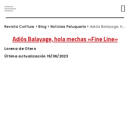
Revista Coiffure
>
Blog
>
Noticias Peluquería
>
Adiós Balayage, hola mechas «Fine Line»
Adiós Balayage, hola mechas «Fine Line»
Lorena de Otero
Posted
by
Última actualización 19/06/2023