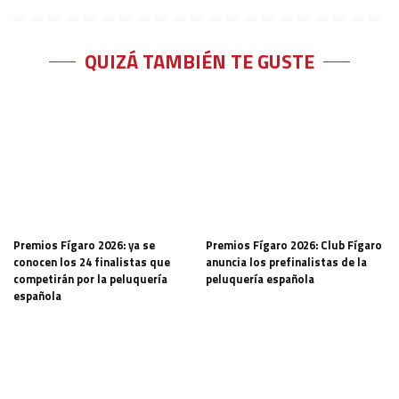
QUIZÁ TAMBIÉN TE GUSTE
Premios Fígaro 2026: ya se
Premios Fígaro 2026: Club Fígaro
conocen los 24 finalistas que
anuncia los prefinalistas de la
competirán por la peluquería
peluquería española
española